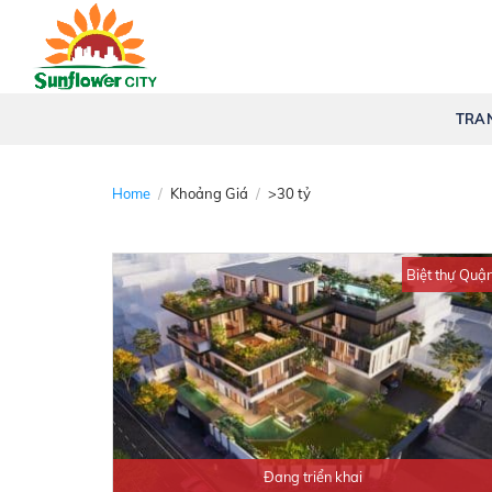
Skip
to
content
TRAN
Home
/
Khoảng Giá
/
>30 tỷ
Biệt thự Quậ
Đang triển khai