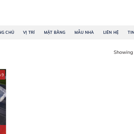
G CHỦ
VỊ TRÍ
MẶT BẰNG
MẪU NHÀ
LIÊN HỆ
TIN
Showing t
n 9