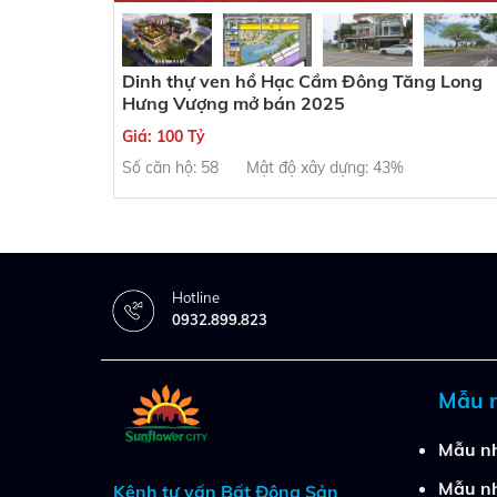
Dinh thự ven hồ Hạc Cầm Đông Tăng Long
Hưng Vượng mở bán 2025
Giá: 100 Tỷ
Số căn hộ: 58
Mật độ xây dựng: 43%
Hotline
0932.899.823
Mẫu 
Mẫu nh
Mẫu nh
Kênh tư vấn Bất Động Sản