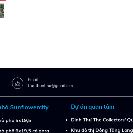
Email
tranthanhna@gmail.com
Dự án quan tâm
nhà Sunflowercity
Dinh Thự The Collectors' Qu
à phố 5x19,5
Khu đô thị Đông Tăng Long
à phố 6x19,5 có gara