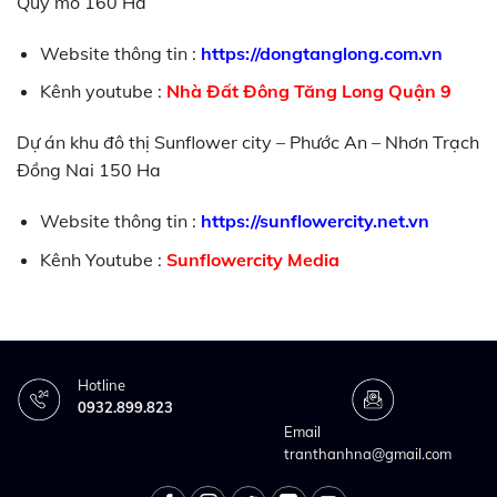
Quy mô 160 Ha
Website thông tin :
https://dongtanglong.com.vn
Kênh youtube :
Nhà Đất Đông Tăng Long Quận 9
Dự án khu đô thị Sunflower city – Phước An – Nhơn Trạch
Đồng Nai 150 Ha
Website thông tin :
https://sunflowercity.net.vn
Kênh Youtube :
Sunflowercity Media
Hotline
0932.899.823
Email
tranthanhna@gmail.com