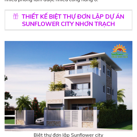
THIẾT KẾ BIỆT THỰ ĐƠN LẬP DỰ ÁN
SUNFLOWER CITY NHƠN TRẠCH
Biệt thự đơn lập Sunflower city